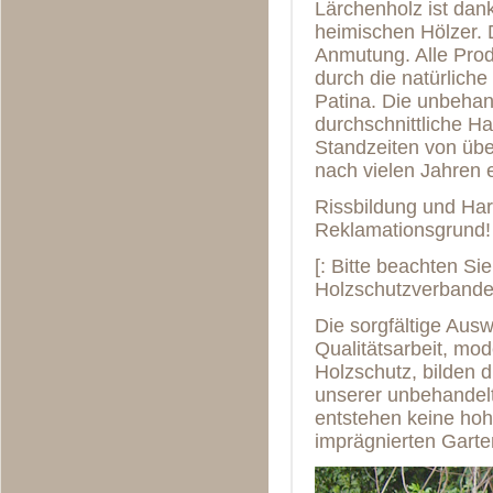
Lärchenholz ist dan
heimischen Hölzer. D
Anmutung. Alle Prod
durch die natürliche
Patina. Die unbehan
durchschnittliche Ha
Standzeiten von über
nach vielen Jahren 
Rissbildung und Harz
Reklamationsgrund!
[: Bitte beachten Si
Holzschutzverbandes
Die sorgfältige Ausw
Qualitätsarbeit, mo
Holzschutz, bilden d
unserer unbehandel
entstehen keine ho
imprägnierten Garte