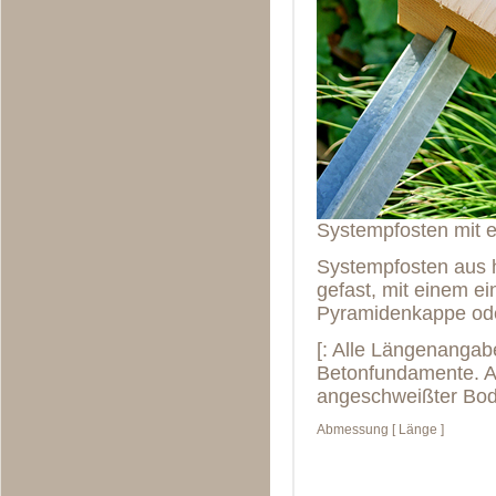
Systempfosten mit 
Systempfosten aus h
gefast, mit einem e
Pyramidenkappe ode
[: Alle Längenangab
Betonfundamente. A
angeschweißter Bode
Abmessung [ Länge ]