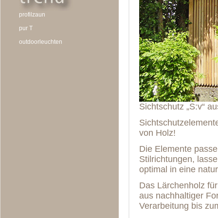
profilzaun
pur T
outdoorleuchten
Sichtschutz „S:v“ a
Sichtschutzelement
von Holz!
Die Elemente passen
Stilrichtungen, lass
optimal in eine natu
Das Lärchenholz fü
aus nachhaltiger For
Verarbeitung bis zum