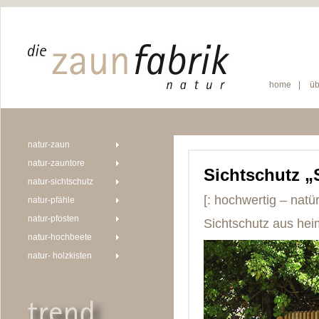
home
|
üb
natur-zaun
natur-zauntore
Sichtschutz „
natur-sichtschutz
[: hochwertig – natü
natur-pfähle
natur-pfosten
Sichtschutz aus he
natur-hochbeete
natur- holzkisten