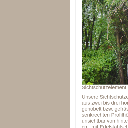
Sichtschutzelement 
Unsere Sichtschutze
aus zwei bis drei ho
gehobelt bzw. gefräs
senkrechten Profilhö
unsichtbar von hint
cm, mit Edelstahlsch